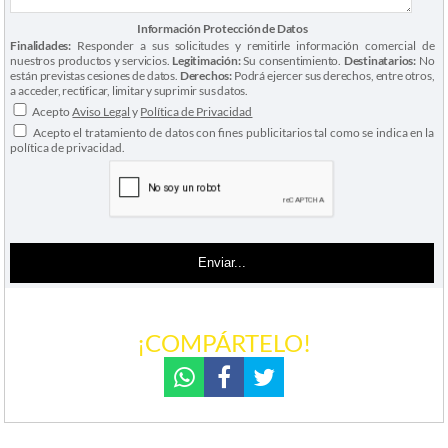
Información Protección de Datos
Finalidades:
Responder a sus solicitudes y remitirle información comercial de
nuestros productos y servicios.
Legitimación:
Su consentimiento.
Destinatarios:
No
están previstas cesiones de datos.
Derechos:
Podrá ejercer sus derechos, entre otros,
a acceder, rectificar, limitar y suprimir sus datos.
Acepto
Aviso Legal
y
Política de Privacidad
Acepto el tratamiento de datos con fines publicitarios tal como se indica en la
política de privacidad.
¡COMPÁRTELO!