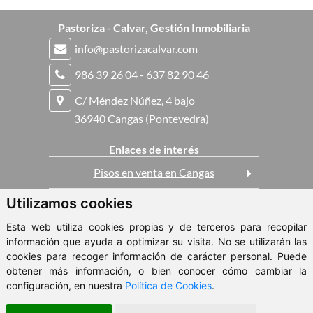
Pastoriza - Calvar, Gestión Inmobiliaria
info@pastorizacalvar.com
986 39 26 04
-
637 82 90 46
C/ Méndez Núñez, 4 bajo
36940 Cangas (Pontevedra)
Enlaces de interés
Pisos en venta en Cangas
Utilizamos cookies
Casas en venta en Cangas
Esta web utiliza cookies propias y de terceros para recopilar
Pisos en alquiler en Cangas
información que ayuda a optimizar su visita. No se utilizarán las
cookies para recoger información de carácter personal. Puede
obtener más información, o bien conocer cómo cambiar la
ClickViviendas
configuración, en nuestra
Política de Cookies
.
© 2026 - Pastoriza - Calvar, Gestión Inmobiliaria