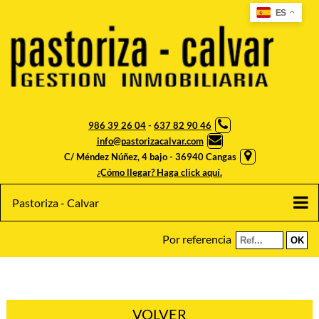
ES
986 39 26 04
-
637 82 90 46
info@pastorizacalvar.com
C/ Méndez Núñez, 4 bajo - 36940 Cangas
¿Cómo llegar? Haga click aquí.
Pastoriza - Calvar
Por referencia
VOLVER