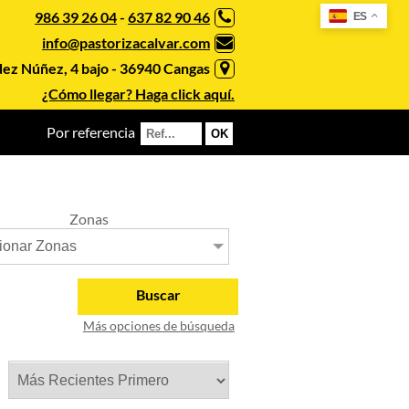
986 39 26 04
-
637 82 90 46
ES
info@pastorizacalvar.com
ez Núñez, 4 bajo - 36940 Cangas
¿Cómo llegar? Haga click aquí.
Por referencia
Zonas
ionar Zonas
Buscar
Más opciones de búsqueda
r: