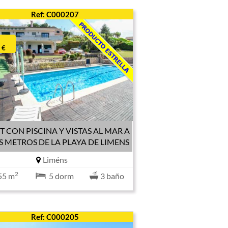
Ref: C000207
 €
T CON PISCINA Y VISTAS AL MAR A
 METROS DE LA PLAYA DE LIMENS
Liméns
2
55 m
5 dorm
3 baño
Ref: C000205