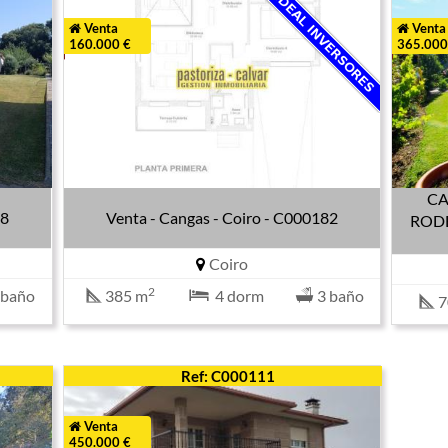
Venta
Venta
160.000 €
365.000
CA
08
Venta - Cangas - Coiro - C000182
RODE
Coiro
2
 baño
385 m
4 dorm
3 baño
7
Ref: C000111
Venta
450.000 €