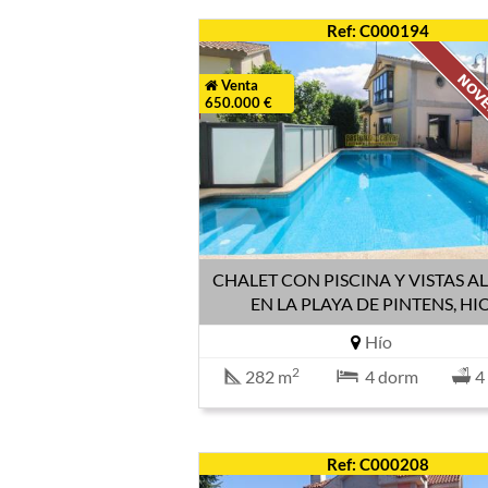
Ref: C000194
Venta
650.000 €
CHALET CON PISCINA Y VISTAS A
EN LA PLAYA DE PINTENS, HI
Hío
2
282 m
4 dorm
4
Ref: C000208