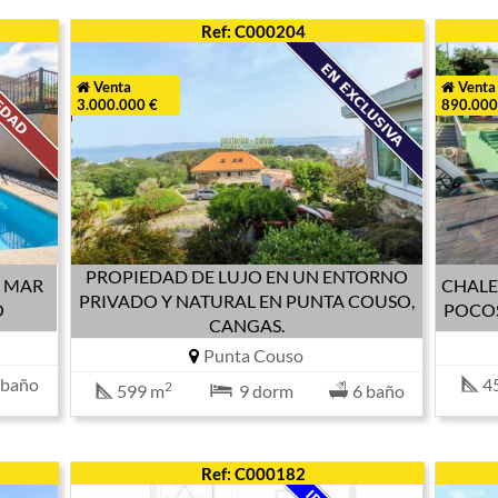
Ref: C000204
Venta
Venta
3.000.000 €
890.000
PROPIEDAD DE LUJO EN UN ENTORNO
L MAR
CHALE
PRIVADO Y NATURAL EN PUNTA COUSO,
O
POCOS
CANGAS.
Punta Couso
 baño
4
2
599 m
9 dorm
6 baño
Ref: C000182