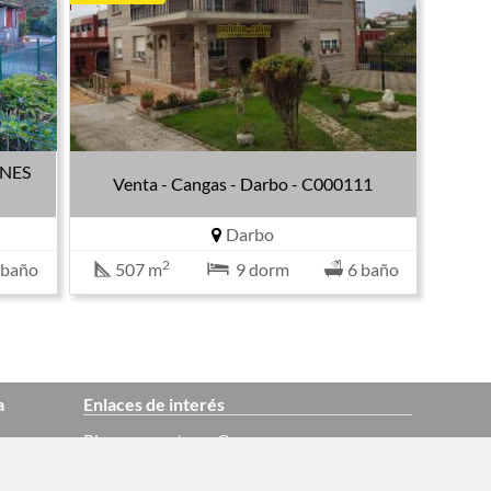
ONES
Venta - Cangas - Darbo - C000111
Darbo
2
 baño
507 m
9 dorm
6 baño
a
Enlaces de interés
Pisos en venta en Cangas
Casas en venta en Cangas