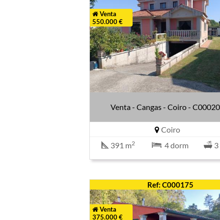
Venta
550.000 €
Venta - Cangas - Coiro - C0002
Coiro
2
391 m
4 dorm
3
Ref: C000175
Venta
375.000 €