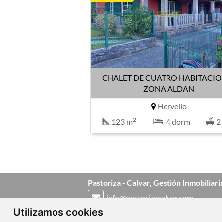
CHALET DE CUATRO HABITACI
ZONA ALDAN
Hervello
2
123 m
4 dorm
2
Pastoriza - Calvar, Gestión Inmobiliari
info@pastorizacalvar.com
Utilizamos cookies
986 39 26 04
-
637 82 90 46