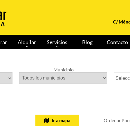
C/ Ménd
rar
Alquilar
Servicios
Blog
Contacto
Municipio
Selecc
Ir a mapa
Ordenar Po